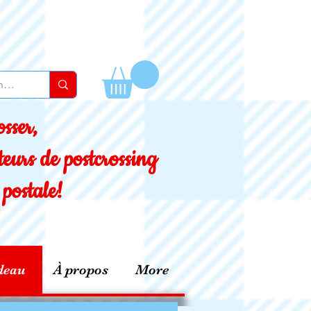
sser,
eurs de postcrossing
postale!
deau
À propos
More