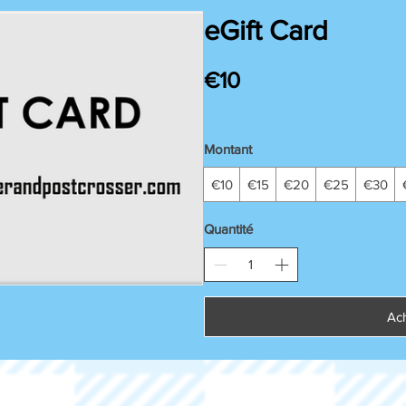
eGift Card
€10
Montant
€10
€15
€20
€25
€30
Quantité
Ac