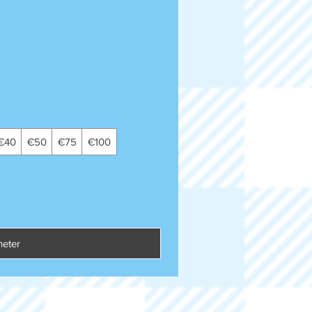
€40
€50
€75
€100
heter