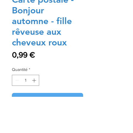
Bonjour
automne - fille
rêveuse aux
cheveux roux
Prix
0,99 €
Quantité
*
Ajouter au panier
Commander et payer
Taille: 10x15 cm