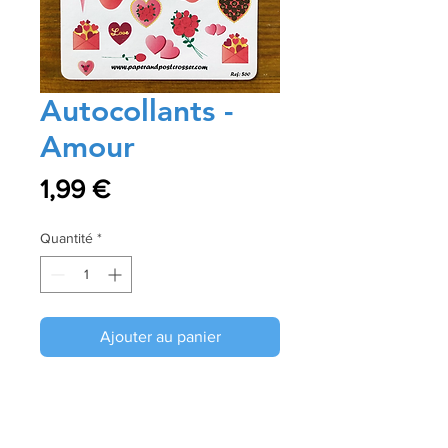
Autocollants -
Amour
Prix
1,99 €
Quantité
*
Ajouter au panier
Commander et payer
Ces autocollants seront parfaits pour