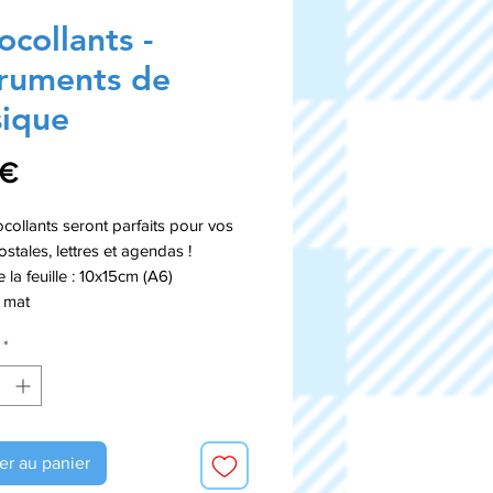
ocollants -
truments de
ique
Prix
 €
collants seront parfaits pour vos
ostales, lettres et agendas !
e la feuille : 10x15cm (A6)
 mat
*
er au panier