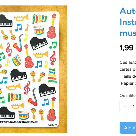
Aut
Ins
mus
1,99
Ces auto
cartes p
Taille d
Papier :
Quantité
Ajout